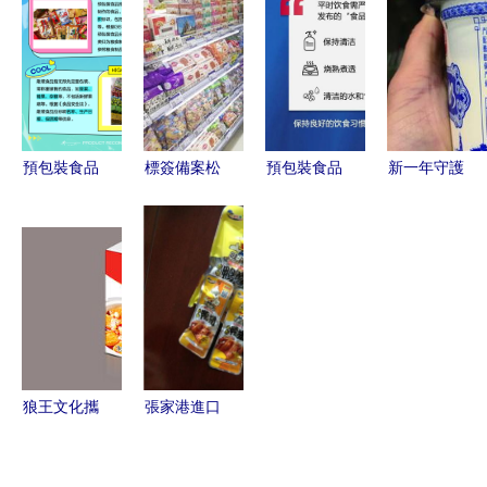
新地平線
選擇
購銷新路
實錄
徑，助力鄉
村振興
預包裝食品
標簽備案松
預包裝食品
新一年守護
與散裝食品
綁 滿洲里
會傳播新冠
寶貝從學會
的區別解析
新政背后的
肺炎？專家
挑選預包裝
食品安
權威解析在
食品開始
全“加減法”
此
狼王文化攜
張家港進口
手辣博士
預包裝及散
豆制品包裝
裝食品報關