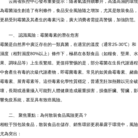
云南省疾控中心發布重要提示：隨著氣溫持續攀升，高溫高濕的環境
為霉菌滋生創造了有利條件，食品安全風險隨之增加，尤其是散裝食品，
更易受到霉菌及其產生的毒素污染，廣大消費者需提高警惕，加強防范。
一、 認識風險：霉菌毒素的潛在危害
霉菌是自然界中廣泛存在的一類真菌，在適宜的溫度（通常25-30℃）和
濕度（相對濕度80%以上）條件下，極易在各類食品（如糧食、堅果、水
果、調味品等）上生長繁殖。更值得警惕的是，部分霉菌在生長代謝過程
中會產生有毒的次級代謝產物，即霉菌毒素。常見的如黃曲霉毒素、赭曲
霉毒素、展青霉素等。這些毒素化學性質穩定，普通烹飪加熱難以完全破
壞，長期或過量攝入可能對人體健康造成嚴重損害，損傷肝臟、腎臟，影
響免疫系統，甚至具有致癌風險。
二、 聚焦重點：為何散裝食品風險更高？
相較于預包裝食品，散裝食品在儲存、銷售環節更易暴露于環境中，風險
尤為突出：