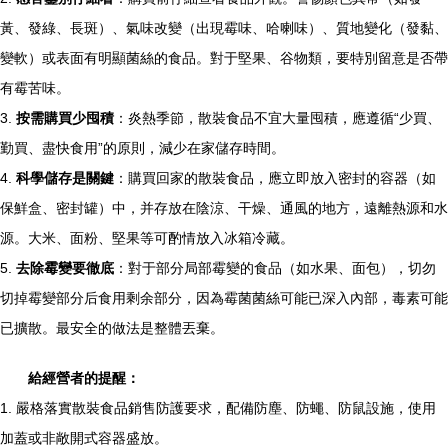
黃、發綠、長斑）、氣味改變（出現霉味、哈喇味）、質地變化（發黏、
變軟）或表面有明顯菌絲的食品。對于堅果、谷物類，要特別留意是否帶
有霉苦味。
3.
按需購買少囤積
：炎熱季節，散裝食品不宜大量囤積，應遵循“少買、
勤買、盡快食用”的原則，減少在家儲存時間。
4.
科學儲存是關鍵
：購買回家的散裝食品，應立即放入密封的容器（如
保鮮盒、密封罐）中，并存放在陰涼、干燥、通風的地方，遠離熱源和水
源。大米、面粉、堅果等可酌情放入冰箱冷藏。
5.
去除霉變要徹底
：對于部分局部霉變的食品（如水果、面包），切勿
切掉霉變部分后食用剩余部分，因為霉菌菌絲可能已深入內部，毒素可能
已擴散。最安全的做法是整體丟棄。
給經營者的提醒：
1. 嚴格落實散裝食品銷售防護要求，配備防塵、防蠅、防鼠設施，使用
加蓋或非敞開式容器盛放。