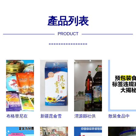
產品列表
PRODUCT
----------------
布格替尼在
新疆昆侖雪
渭源縣社供
散裝食品中
印度獲批
菊 自然的
銷農特館拓
的轉型迷局
耐藥患者的
饋贈與養生
寬散裝食品
與標簽違規