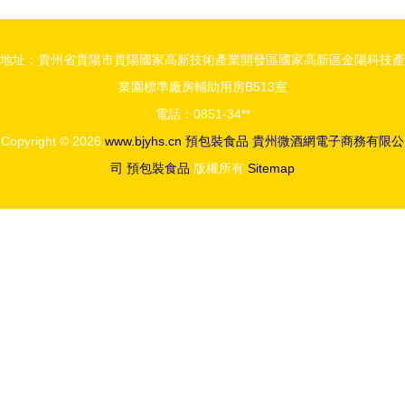
設計的平面
所需資料全
藝術與商業
解析
地址：貴州省貴陽市貴陽國家高新技術產業開發區國家高新區金陽科技產
洞察
業園標準廠房輔助用房B513室
電話：0851-34**
Copyright © 2026
www.bjyhs.cn
預包裝食品
貴州微酒網電子商務有限公
司
預包裝食品
版權所有
Sitemap