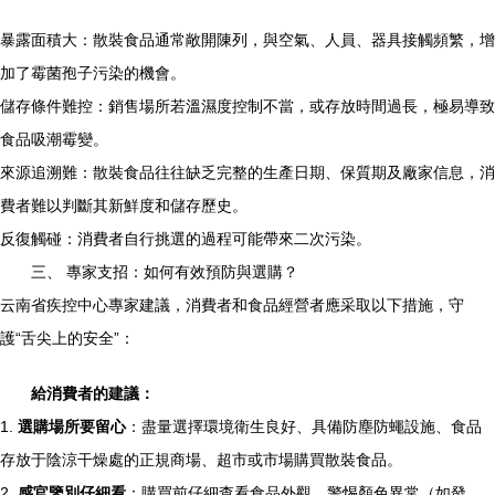
暴露面積大：散裝食品通常敞開陳列，與空氣、人員、器具接觸頻繁，增
加了霉菌孢子污染的機會。
儲存條件難控：銷售場所若溫濕度控制不當，或存放時間過長，極易導致
食品吸潮霉變。
來源追溯難：散裝食品往往缺乏完整的生產日期、保質期及廠家信息，消
費者難以判斷其新鮮度和儲存歷史。
反復觸碰：消費者自行挑選的過程可能帶來二次污染。
三、 專家支招：如何有效預防與選購？
云南省疾控中心專家建議，消費者和食品經營者應采取以下措施，守
護“舌尖上的安全”：
給消費者的建議：
1.
選購場所要留心
：盡量選擇環境衛生良好、具備防塵防蠅設施、食品
存放于陰涼干燥處的正規商場、超市或市場購買散裝食品。
2.
感官鑒別仔細看
：購買前仔細查看食品外觀。警惕顏色異常（如發