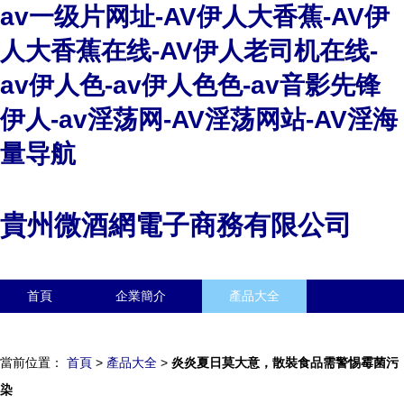
av一级片网址-AV伊人大香蕉-AV伊
人大香蕉在线-AV伊人老司机在线-
av伊人色-av伊人色色-av音影先锋
伊人-av淫荡网-AV淫荡网站-AV淫海
量导航
貴州微酒網電子商務有限公司
首頁
企業簡介
產品大全
聯系我們
企業信息
訪客留言
當前位置：
首頁
>
產品大全
>
炎炎夏日莫大意，散裝食品需警惕霉菌污
染